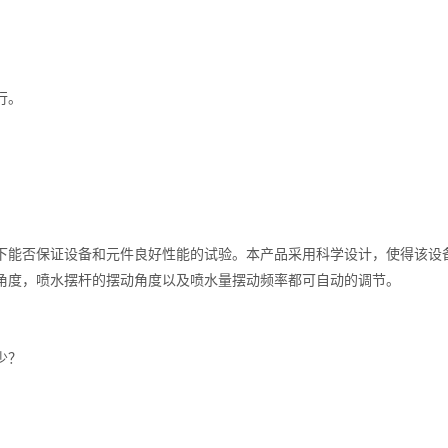
行。
下能否保证设备和元件良好性能的试验。本产品采用科学设计，使得该设
角度，喷水摆杆的摆动角度以及喷水量摆动频率都可自动的调节。
少？