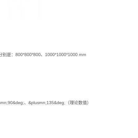
0*800*800、1000*1000*1000 mm
usmn;90&deg;、&plusmn;135&deg;（理论数值）