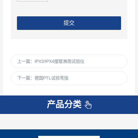
提交
上一篇：
IPX3/IPX4摆管淋雨试验仪
欢迎来到本网站，请问有什么可以帮您？
下一篇：
德国PTL试验弯指
产品分类