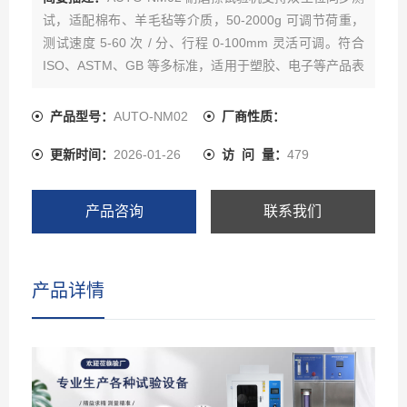
试，适配棉布、羊毛毡等介质，50-2000g 可调节荷重，
测试速度 5-60 次 / 分、行程 0-100mm 灵活可调。符合
ISO、ASTM、GB 等多标准，适用于塑胶、电子等产品表
面耐磨检测，操作便捷、数据精准，机身小巧稳固，是企
业品质管控的专用检测设备。
产品型号：
AUTO-NM02
厂商性质：
更新时间：
2026-01-26
访 问 量：
479
产品咨询
联系我们
产品详情