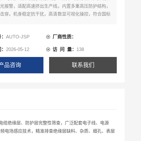
光报警，适配高速挤出生产线。内置多重高压防护结构，
击穿。机身稳定抗干扰，高清数显可视化操控，符合国标
规范。
号：
AUTO-JSP
厂商性质：
间：
2026-05-12
访 问 量：
138
产品咨询
联系我们
电线电缆绝缘层、防护层完整性筛查，广泛配套电子线、电源
高频电场感应技术，精准排查绝缘层缺料、杂质、细孔、表层