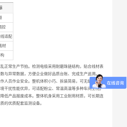
标
频
稳调控
 产线适配
线材
结构
打乱正常生产节拍。检测电极采用耐磨珠链结构，贴合线材表
参数与异常数据，方便企业做好品质台账、完成生产追溯。
操作人员作业安全。整机体积小巧、拆装简易，可无缝搭配挤
环境干扰性能优异，可适配粉尘、常温高温等多种车间工况。
，降低产品报废成本。整体机身采用工业耐用材质，可长期连
品质的优质配套监测设备。