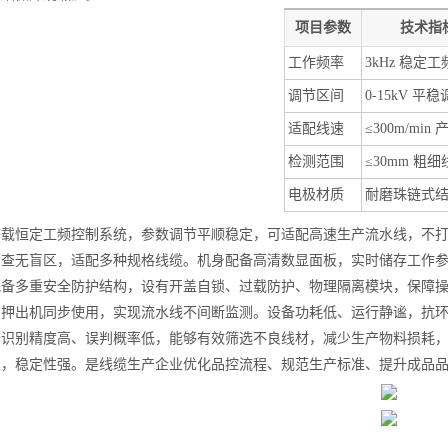
项目参数
技术指
工作频率
3kHz 稳定工
调节区间
0-15kV 平
适配线速
≤300m/min
检测范围
≤30mm 粗细
电极材质
耐磨珠链式
搭载恒定工频控制系统，参数调节平顺稳定，可适配高速生产流水线，不
筛查无盲区，适配多种规格线缆。机身配备高清数显面板，实时储存工作
配备多重安全防护结构，设有开盖自锁、过载防护、物理隔离模块，保障
、押出机同步使用，实现流水线不间断监测。设备功耗低、运行静谧，抗
备识别精度高、误判概率低，能够有效筛选不良线材，减少生产物料损耗
业，稳定性强。是线缆生产企业优化品控流程、规范生产标准、提升成品