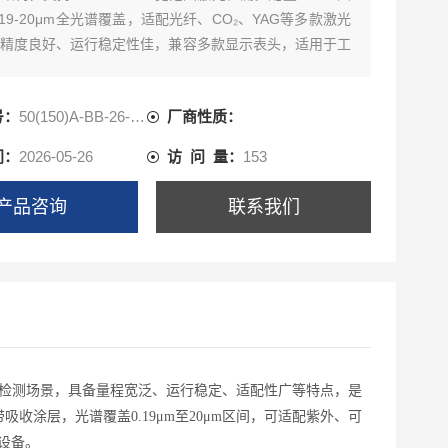
.19-20μm全光谱覆盖，适配光纤、CO₂、YAG等多款激光
精度良好、运行稳定性佳，兼容多款显示表头，适用于工
测与设备校准场景。
号：
50(150)A-BB-26-V1
厂商性质：
间：
2026-05-26
访 问 量：
153
产品咨询
联系我们
类工业激光检测场景，具备量程宽泛、运行稳定、适配性广等特点，是
收涂层，光谱覆盖0.19μm至20μm区间，可适配紫外、可
设备。