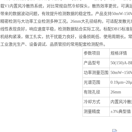
搭载V1内置风冷散热系统，对比常规自然冷却探头，散热效率更优，可满
带来的数据波动问题，有效提升检测数据的稳定性。产品支持50mW-150W
精密检测与大功率工业检测多种工况。26mm大孔径结构，可适配发散
线性表现良好，响应速度平稳，检测数据贴合实际工况。标配DB15标准接
整机结构紧凑，做工扎实，抗干扰能力良好，设备损耗低、使用周期长。
是工业激光生产、设备调试、品质管控的常用配套检测配件。
参数项目
规格详情
产品型号
50(150)A-B
功率测量范围
50mW~150
光谱范围
0.19μm~20
有效孔径
26mm
冷却方式
内置风冷散
测量精度
±3%典型值