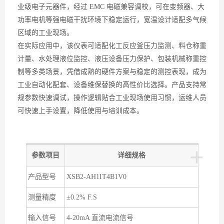
业级电子元器件，经过 EMC 电磁兼容调校，可在变频器、大
功率电机等强电磁干扰环境下稳定运行，宽温设计适配多气候
区域的工业现场。
在实际应用中，该仪表可适配化工反应釜压力监测、料仓称重
计量、水处理液位监控、液压设备压力保护、包装机械称重控
制等多类场景，凭借成熟的硬件方案与稳定的测控表现，成为
工业自动化配套、设备维保替换的高性价比选择。产品支持常
规参数快速调试，操作逻辑贴合工业现场使用习惯，运维人员
可快速上手设置，降低使用与培训成本。
+
参数项目
详细规格
产品型号
XSB2-AH1IT4B1V0
测量精度
±0.2% F.S
输入信号
4-20mA 直流电流信号