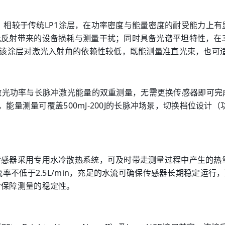
层，相较于传统LP1涂层，在功率密度与能量密度的耐受能力上有显
射带来的设备损耗与测量干扰；同时具备光谱平坦特性，在350
，该涂层对激光入射角的依赖性较低，既能测量准直光束，也可
72）支持连续波激光功率与长脉冲激光能量的双重测量，无需更换传感
能量测量可覆盖500mJ-200J的长脉冲场景，切换档位设计（功率1
。
传感器采用专用水冷散热系统，可及时带走测量过程中产生的热
流率不低于2.5L/min，充足的水流可确保传感器长期稳定运
步保障测量的稳定性。