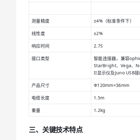
测量精度
±4%（标准条件下）
线性度
±2%
响应时间
2.7S
接口类型
智能连接器，兼容ophi
StarBright、Vega、N
II显示仪及Juno USB
产品尺寸
Φ120mm×36mm
电缆长度
1.5m
重量
1.2kg
三、关键技术特点