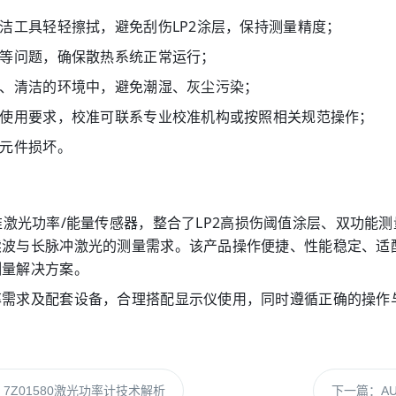
洁工具轻轻擦拭，避免刮伤LP2涂层，保持测量精度；
塞等问题，确保散热系统正常运行；
燥、清洁的环境中，避免潮湿、灰尘污染；
合使用要求，校准可联系专业校准机构或按照相关规范操作；
部元件损坏。
2）水冷式热电堆激光功率/能量传感器，整合了LP2高损伤阈值涂层
续波与长脉冲激光的测量需求。该产品操作便捷、性能稳定、适
测量解决方案。
率需求及配套设备，合理搭配显示仪使用，同时遵循正确的操作
ht 7Z01580激光功率计技术解析
下一篇：
A