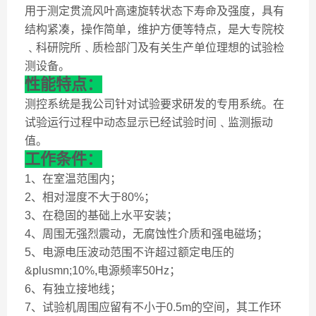
用于测定贯流风叶高速旋转状态下寿命及强度，具有
结构紧凑，操作简单，维护方便等特点，是大专院校
﹑科研院所﹑质检部门及有关生产单位理想的试验检
测设备。
性能特点：
测控系统是我公司针对试验要求研发的专用系统。在
试验运行过程中动态显
示已经试验时间﹑监测振动
值。
工作条件：
1、在室温范围内；
2、相对湿度不大于80%；
3、在稳固的基础上水平安装；
4、周围无强烈震动，无腐蚀性介质和强电磁场；
5、电源电压波动范围不许超过额定电压的
&plusmn;10%,电源频率50Hz；
6、有独立接地线；
7、试验机周围应留有不小于0.5m的空间，其工作环