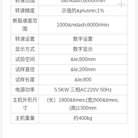
+
转速范围
0&mdash;6000r/min
转速精度
示值的&plusmn;1%
断裂速度范
1000&mdash;6000r/min
围
转速设置
数字设置
显示方式
数字显示
试验空间
&le;800mm
试样直径
&le;200mm
试样长度
&le;800
电源功率
5.5KW 三相AC220V 50Hz
主机外形尺
(长）1800&times;(宽)500&times;
寸
(高)1300mm
主机重量
约400kg