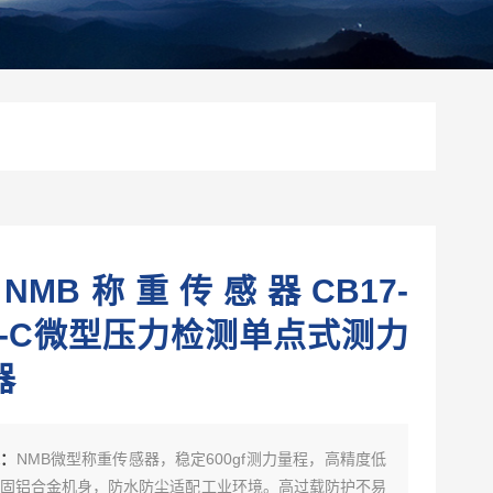
NMB称重传感器CB17-
0G-C微型压力检测单点式测力
器
述：
NMB微型称重传感器，稳定600gf测力量程，高精度低
固铝合金机身，防水防尘适配工业环境。高过载防护不易