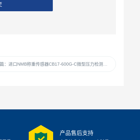
交
篇：
进口NMB称重传感器CB17-600G-C微型压力检测单点式测力感应器
产品售后支持