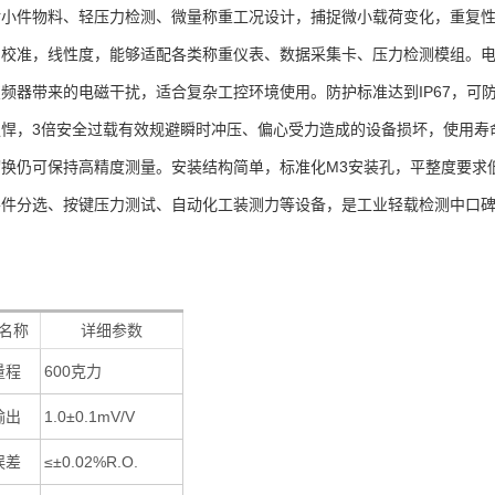
对小件物料、轻压力检测、微量称重工况设计，捕捉微小载荷变化，重复
台校准，线性度，能够适配各类称重仪表、数据采集卡、压力检测模组。电
频器带来的电磁干扰，适合复杂工控环境使用。防护标准达到IP67，可
强悍，3倍安全过载有效规避瞬时冲压、偏心受力造成的设备损坏，使用寿
切换仍可保持高精度测量。安装结构简单，标准化M3安装孔，平整度要求
零件分选、按键压力测试、自动化工装测力等设备，是工业轻载检测中口
名称
详细参数
量程
600克力
输出
1.0±0.1mV/V
误差
≤±0.02%R.O.