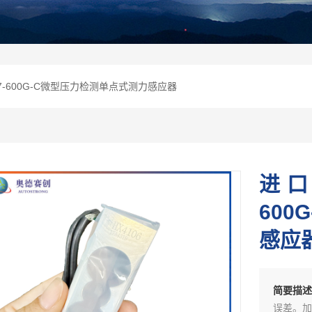
7-600G-C微型压力检测单点式测力感应器
进口
60
感应
简要描
误差。加