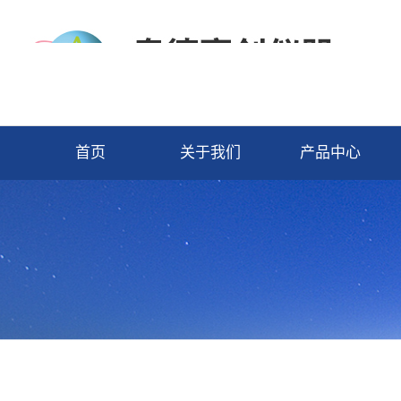
首页
关于我们
产品中心