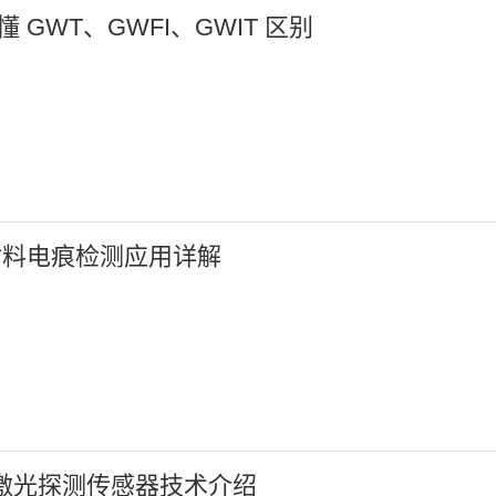
GWT、GWFI、GWIT 区别
材料电痕检测应用详解
2772）激光探测传感器技术介绍