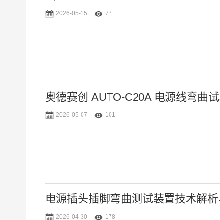
2026-05-15
77
奥德赛创 AUTO-C20A 电源线弯
2026-05-07
101
电源插头插脚弯曲测试装置技术解析
2026-04-30
178