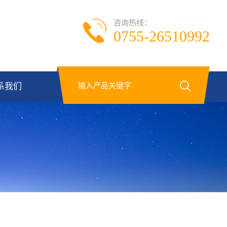
咨询热线：
0755-26510992
系我们