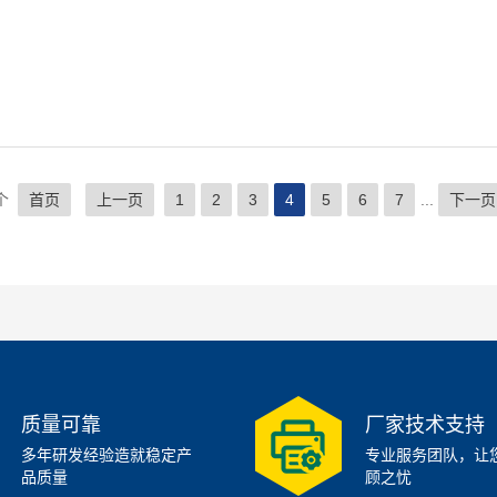
 个
首页
上一页
1
2
3
4
5
6
7
...
下一页
质量可靠
厂家技术支持
多年研发经验造就稳定产
专业服务团队，让
品质量
顾之忧