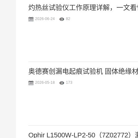
灼热丝试验仪工作原理详解，一文看懂 
2026-06-24
82
奥德赛创漏电起痕试验机 固体绝缘
2026-05-18
173
Ophir L1500W-LP2-50（7Z0