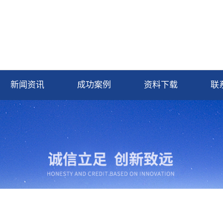
新闻资讯
成功案例
资料下载
联