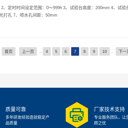
来水 6、喷水孔直径：φ0.4mm，配装孔衬套，采用激光打孔 7、喷水孔间距：50mm
个
首页
上一页
...
4
5
6
7
8
9
10
...
下一
质量可靠
厂家技术支持
多年研发经验造就稳定产
专业服务团队，让
品质量
顾之忧