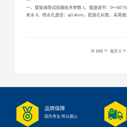
一、摆管淋雨试验箱技术参数 1、摆速调节：0～60°/S 2、定时时间设定范围：0～999h 3、试验台高度：200mm 4、试验台转速：1～9.6r/min,无级调速 5、水源：当地清洁的自
共
103
个 每页 6 
品牌保障
因为专业 所以放心