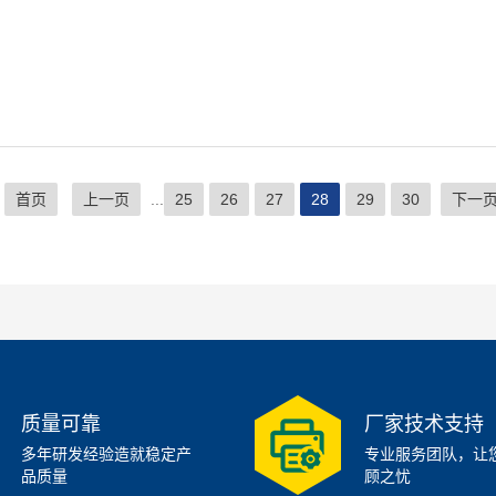
个
首页
上一页
...
25
26
27
28
29
30
下一
质量可靠
厂家技术支持
多年研发经验造就稳定产
专业服务团队，让
品质量
顾之忧