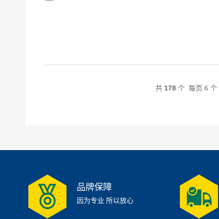
共
178
个 每页 6 
品牌保障
因为专业 所以放心