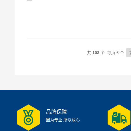
共
103
个 每页 6 个
品牌保障
因为专业 所以放心